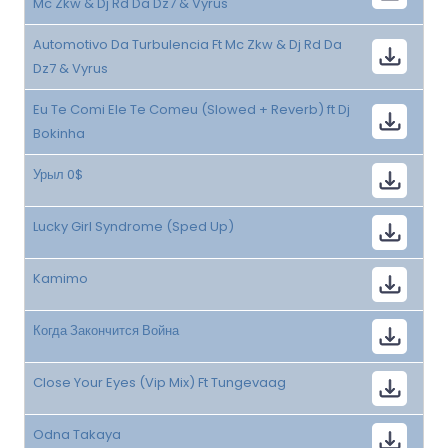
Mc Zkw & Dj Rd Da Dz7 & Vyrus
Automotivo Da Turbulencia Ft Mc Zkw & Dj Rd Da
Dz7 & Vyrus
Eu Te Comi Ele Te Comeu (Slowed + Reverb) ft Dj
Bokinha
Урыл 0$
Lucky Girl Syndrome (Sped Up)
Kamimo
Когда Закончится Война
Close Your Eyes (Vip Mix) Ft Tungevaag
Odna Takaya