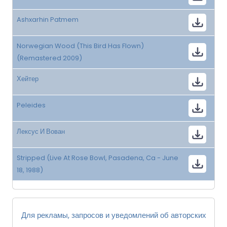
Ashxarhin Patmem
Norwegian Wood (This Bird Has Flown)
(Remastered 2009)
Хейтер
Peleides
Лексус И Вован
Stripped (Live At Rose Bowl, Pasadena, Ca - June
18, 1988)
Для рекламы, запросов и уведомлений об авторских