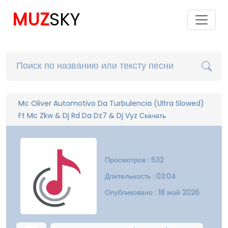
MUZ
SKY
Mc Oliver Automotivo Da Turbulencia (Ultra Slowed)
Ft Mc Zkw & Dj Rd Da Dz7 & Dj Vyz Скачать
Просмотров : 632
Длительность : 03:04
Опубликовано : 18 май 2026